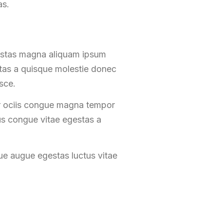
as.
gestas magna aliquam ipsum
stas a quisque molestie donec
sce.
or ociis congue magna tempor
us congue vitae egestas a
ue augue egestas luctus vitae