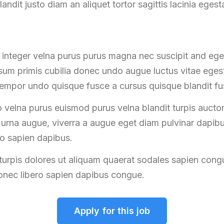
landit justo diam an aliquet tortor sagittis lacinia egest
 integer velna purus purus magna nec suscipit and e
 ipsum primis cubilia donec undo augue luctus vitae ege
tempor undo quisque fusce a cursus quisque blandit fu
 velna purus euismod purus velna blandit turpis auct
s urna augue, viverra a augue eget diam pulvinar dapib
ro sapien dapibus.
urpis dolores ut aliquam quaerat sodales sapien cong
donec libero sapien dapibus congue.
Apply for this job