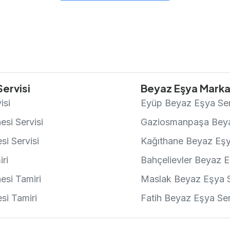
ervisi
Beyaz Eşya Marka
isi
Eyüp Beyaz Eşya Ser
si Servisi
Gaziosmanpaşa Beya
si Servisi
Kağıthane Beyaz Eşy
ri
Bahçelievler Beyaz E
esi Tamiri
Maslak Beyaz Eşya S
si Tamiri
Fatih Beyaz Eşya Ser