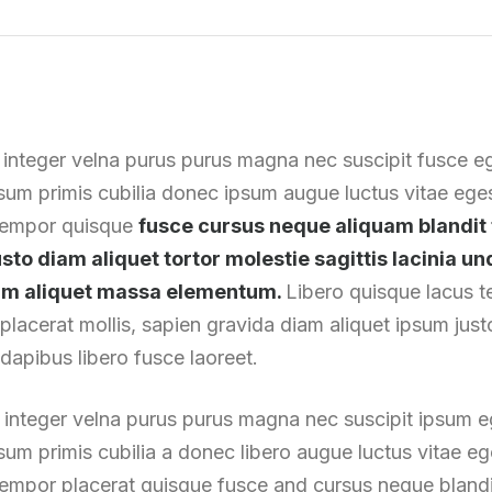
 integer velna purus purus magna nec suscipit fusce 
ipsum primis cubilia donec ipsum augue luctus vitae eg
 tempor quisque
fusce cursus neque aliquam blandit 
justo diam aliquet tortor molestie sagittis lacinia 
dum aliquet massa elementum.
Libero quisque lacus t
placerat mollis, sapien gravida diam aliquet ipsum justo
dapibus libero fusce laoreet.
 integer velna purus purus magna nec suscipit ipsum
ipsum primis cubilia a donec libero augue luctus vitae e
empor placerat quisque fusce and cursus neque blandi