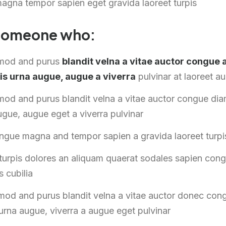
agna tempor sapien eget gravida laoreet turpis
 someone who:
smod and purus
blandit velna a vitae auctor congu
is urna augue, augue a viverra
pulvinar at laoreet a
mod and purus blandit velna a vitae auctor congue d
ugue, augue eget a viverra pulvinar
ongue magna and tempor sapien a gravida laoreet turpi
urpis dolores an aliquam quaerat sodales sapien cong
s cubilia
mod and purus blandit velna a vitae auctor donec co
 urna augue, viverra a augue eget pulvinar