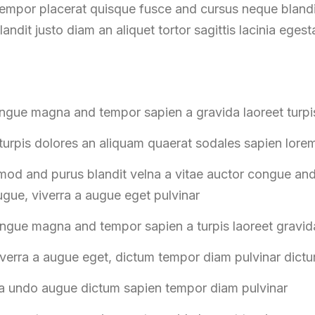
empor placerat quisque fusce and cursus neque blandi
landit justo diam an aliquet tortor sagittis lacinia egest
ongue magna and tempor sapien a gravida laoreet turpi
urpis dolores an aliquam quaerat sodales sapien lore
mod and purus blandit velna a vitae auctor congue a
ugue, viverra a augue eget pulvinar
ongue magna and tempor sapien a turpis laoreet gravid
iverra a augue eget, dictum tempor diam pulvinar dict
ra undo augue dictum sapien tempor diam pulvinar