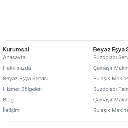
Kurumsal
Beyaz Eşya S
Anasayfa
Buzdolabı Serv
Hakkımızda
Çamaşır Makine
Beyaz Eşya Servisi
Bulaşık Makine
Hizmet Bölgeleri
Buzdolabı Tami
Blog
Çamaşır Makin
İletişim
Bulaşık Makine