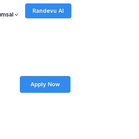
Randevu Al
umsal
Apply Now