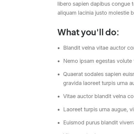
libero sapien dapibus congue t
aliquam lacinia justo molestie b
What you'll do:
Blandit velna vitae auctor c
Nemo ipsam egestas volute t
Quaerat sodales sapien euis
gravida laoreet turpis urna a
Vitae auctor blandit velna c
Laoreet turpis urna augue, v
Euismod purus blandit viver