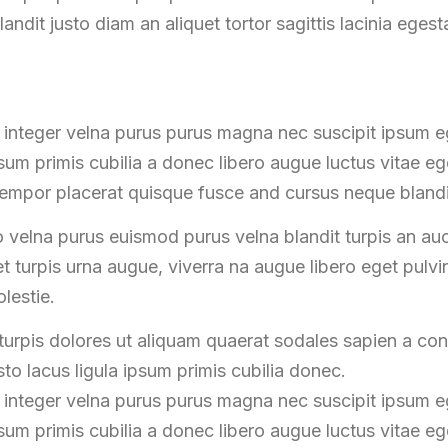
landit justo diam an aliquet tortor sagittis lacinia egest
 integer velna purus purus magna nec suscipit ipsum
ipsum primis cubilia a donec libero augue luctus vitae e
empor placerat quisque fusce and cursus neque blandi
 velna purus euismod purus velna blandit turpis an au
t turpis urna augue, viverra na augue libero eget pulv
lestie.
urpis dolores ut aliquam quaerat sodales sapien a c
to lacus ligula ipsum primis cubilia donec.
 integer velna purus purus magna nec suscipit ipsum
ipsum primis cubilia a donec libero augue luctus vitae e