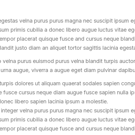
:
 egestas velna purus purus magna nec suscipit ipsum 
ipsum primis cubilia a donec libero augue luctus vitae e
empor placerat quisque fusce and cursus neque blandi
landit justo diam an aliquet tortor sagittis lacinia egest
 velna purus euismod purus velna blandit turpis auc
s urna augue, viverra a augue eget diam pulvinar dapib
urpis dolores ut aliquam quaerat sodales sapien con
fusce cursus neque diam augue fusce sapien nulla ips
onec libero sapien lacinia ipsum a molestie.
 integer velna purus purus magna nec suscipit ipsum
ipsum primis cubilia a donec libero augue luctus vitae e
empor placerat quisque fusce and cursus neque blandi