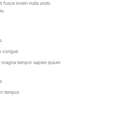
t fusce lorem nulla undo
as.
s.
m congue.
nd magna tempor sapien ipsum
a
um tempor.