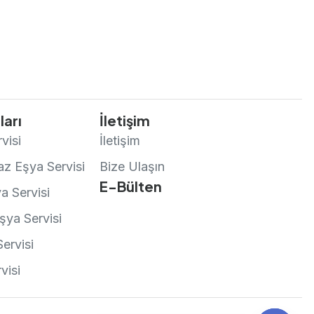
ları
İletişim
visi
İletişim
z Eşya Servisi
Bize Ulaşın
E-Bülten
a Servisi
şya Servisi
ervisi
visi